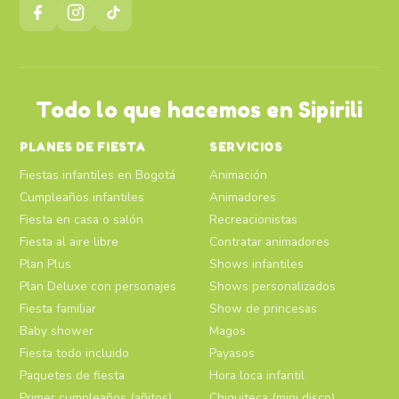
Todo lo que hacemos en Sipirili
PLANES DE FIESTA
SERVICIOS
Fiestas infantiles en Bogotá
Animación
Cumpleaños infantiles
Animadores
Fiesta en casa o salón
Recreacionistas
Fiesta al aire libre
Contratar animadores
Plan Plus
Shows infantiles
Plan Deluxe con personajes
Shows personalizados
Fiesta familiar
Show de princesas
Baby shower
Magos
Fiesta todo incluido
Payasos
Paquetes de fiesta
Hora loca infantil
Primer cumpleaños (añitos)
Chiquiteca (mini disco)