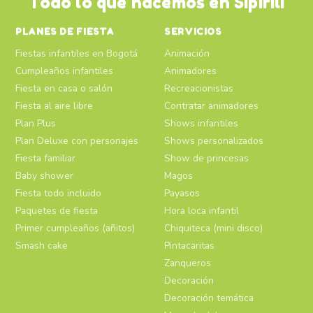
Todo lo que hacemos en Sipirili
PLANES DE FIESTA
SERVICIOS
Fiestas infantiles en Bogotá
Animación
Cumpleaños infantiles
Animadores
Fiesta en casa o salón
Recreacionistas
Fiesta al aire libre
Contratar animadores
Plan Plus
Shows infantiles
Plan Deluxe con personajes
Shows personalizados
Fiesta familiar
Show de princesas
Baby shower
Magos
Fiesta todo incluido
Payasos
Paquetes de fiesta
Hora loca infantil
Primer cumpleaños (añitos)
Chiquiteca (mini disco)
Smash cake
Pintacaritas
Zanqueros
Decoración
Decoración temática