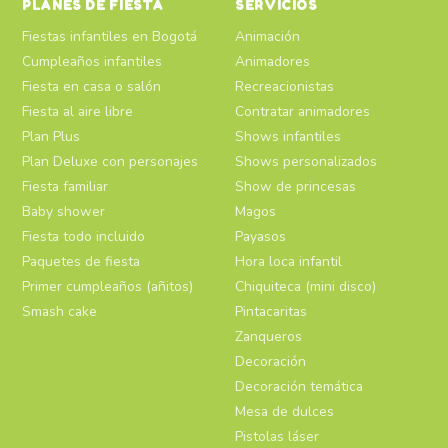
PLANES DE FIESTA
SERVICIOS
Fiestas infantiles en Bogotá
Animación
Cumpleaños infantiles
Animadores
Fiesta en casa o salón
Recreacionistas
Fiesta al aire libre
Contratar animadores
Plan Plus
Shows infantiles
Plan Deluxe con personajes
Shows personalizados
Fiesta familiar
Show de princesas
Baby shower
Magos
Fiesta todo incluido
Payasos
Paquetes de fiesta
Hora loca infantil
Primer cumpleaños (añitos)
Chiquiteca (mini disco)
Smash cake
Pintacaritas
Zanqueros
Decoración
Decoración temática
Mesa de dulces
Pistolas láser