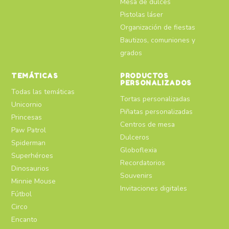
Mesa de dulces
Pistolas láser
Organización de fiestas
Bautizos, comuniones y
grados
TEMÁTICAS
PRODUCTOS
PERSONALIZADOS
Todas las temáticas
Tortas personalizadas
Unicornio
Piñatas personalizadas
Princesas
Centros de mesa
Paw Patrol
Dulceros
Spiderman
Globoflexia
Superhéroes
Recordatorios
Dinosaurios
Souvenirs
Minnie Mouse
Invitaciones digitales
Fútbol
Circo
Encanto