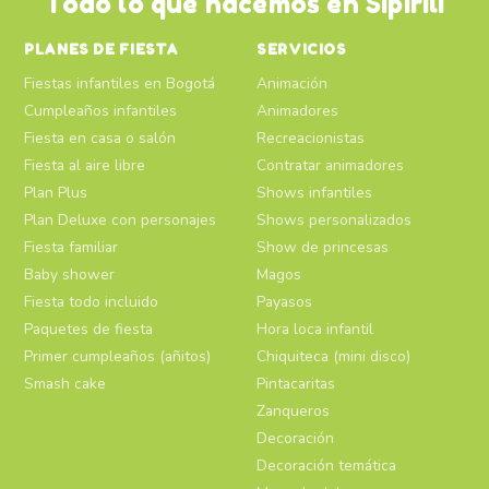
Todo lo que hacemos en Sipirili
PLANES DE FIESTA
SERVICIOS
Fiestas infantiles en Bogotá
Animación
Cumpleaños infantiles
Animadores
Fiesta en casa o salón
Recreacionistas
Fiesta al aire libre
Contratar animadores
Plan Plus
Shows infantiles
Plan Deluxe con personajes
Shows personalizados
Fiesta familiar
Show de princesas
Baby shower
Magos
Fiesta todo incluido
Payasos
Paquetes de fiesta
Hora loca infantil
Primer cumpleaños (añitos)
Chiquiteca (mini disco)
Smash cake
Pintacaritas
Zanqueros
Decoración
Decoración temática