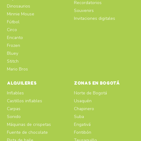
Recordatorios
Dinosaurios
Souvenirs
Minnie Mouse
Invitaciones digitales
Fútbol
Circo
Encanto
Frozen
Bluey
Stitch
Mario Bros
ALQUILERES
ZONAS EN BOGOTÁ
Inflables
Norte de Bogotá
Castillos inflables
Usaquén
Carpas
Chapinero
Sonido
Suba
Máquinas de crispetas
Engativá
Fuente de chocolate
Fontibón
Pista de baile
Teusaquillo