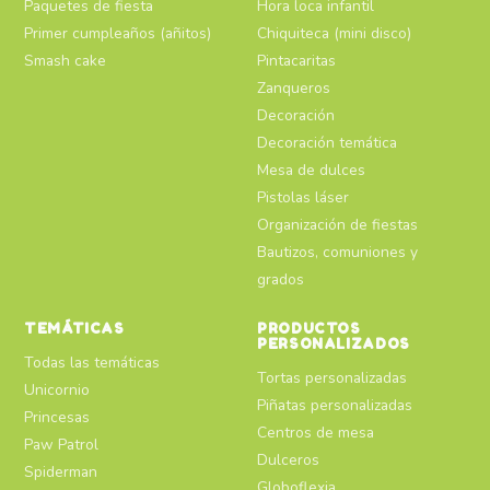
Paquetes de fiesta
Hora loca infantil
Primer cumpleaños (añitos)
Chiquiteca (mini disco)
Smash cake
Pintacaritas
Zanqueros
Decoración
Decoración temática
Mesa de dulces
Pistolas láser
Organización de fiestas
Bautizos, comuniones y
grados
TEMÁTICAS
PRODUCTOS
PERSONALIZADOS
Todas las temáticas
Tortas personalizadas
Unicornio
Piñatas personalizadas
Princesas
Centros de mesa
Paw Patrol
Dulceros
Spiderman
Globoflexia