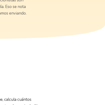
acionistas son
a. Eso se nota
amos enviando.
ue, calcula cuántos