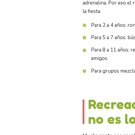
adrenalina. Por eso el
la fiesta.
Para 2 a 4 años: ro
Para 5 a 7 años: bú
Para 8 a 11 años: r
amigos.
Para grupos mezcla
Recreac
no es l