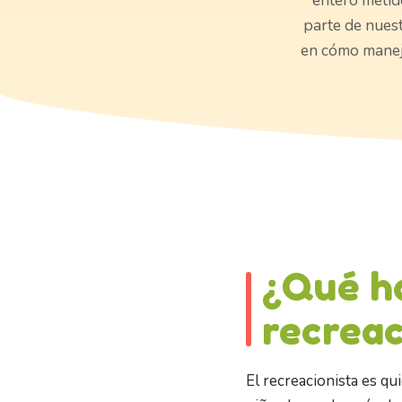
entero metido
parte de nues
en cómo manej
¿Qué h
recreac
El recreacionista es qu