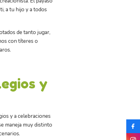
creacionista. El payaso
i, a tu hijo y a todos
tados de tanto jugar,
mos con títeres o
aros.
legios y
ios y a celebraciones
se maneja muy distinto
cenarios.