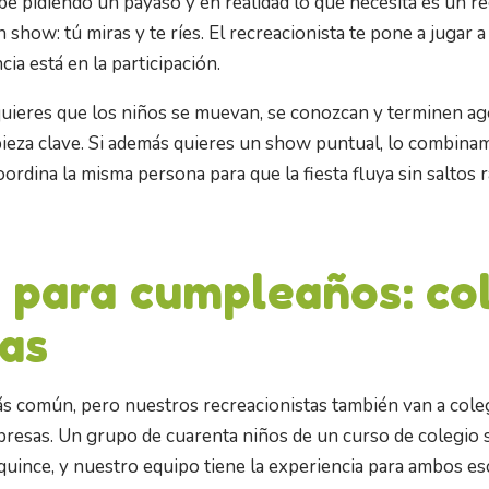
e pidiendo un payaso y en realidad lo que necesita es un re
show: tú miras y te ríes. El recreacionista te pone a jugar a t
ncia está en la participación.
quieres que los niños se muevan, se conozcan y terminen ago
 pieza clave. Si además quieres un show puntual, lo combina
oordina la misma persona para que la fiesta fluya sin saltos r
 para cumpleaños: co
as
s común, pero nuestros recreacionistas también van a coleg
presas. Un grupo de cuarenta niños de un curso de colegio 
e quince, y nuestro equipo tiene la experiencia para ambos es