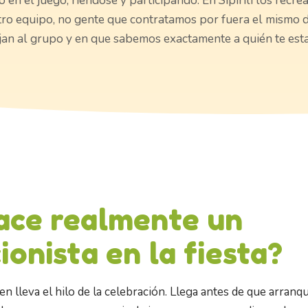
 en el juego, riéndose y participando. En Sipirili los recre
tro equipo, no gente que contratamos por fuera el mismo dí
an al grupo y en que sabemos exactamente a quién te est
ace realmente un
ionista en la fiesta?
ien lleva el hilo de la celebración. Llega antes de que arranq