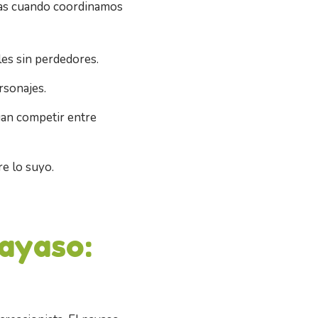
ntas cuando coordinamos
les sin perdedores.
rsonajes.
gan competir entre
e lo suyo.
payaso: