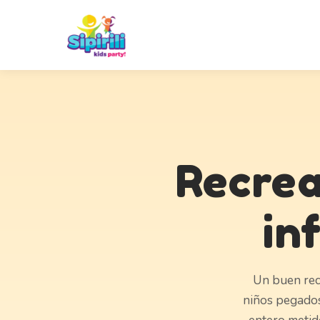
Recrea
in
Un buen rec
niños pegados