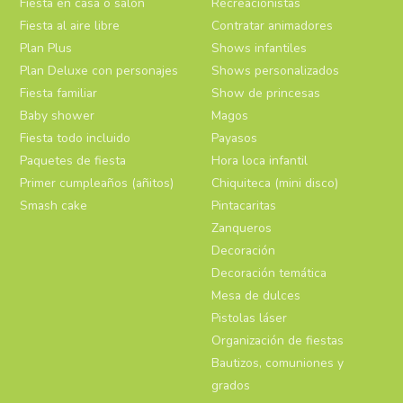
Fiesta en casa o salón
Recreacionistas
Fiesta al aire libre
Contratar animadores
Plan Plus
Shows infantiles
Plan Deluxe con personajes
Shows personalizados
Fiesta familiar
Show de princesas
Baby shower
Magos
Fiesta todo incluido
Payasos
Paquetes de fiesta
Hora loca infantil
Primer cumpleaños (añitos)
Chiquiteca (mini disco)
Smash cake
Pintacaritas
Zanqueros
Decoración
Decoración temática
Mesa de dulces
Pistolas láser
Organización de fiestas
Bautizos, comuniones y
grados