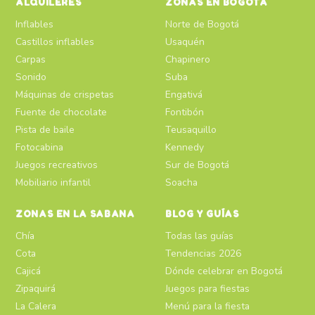
ALQUILERES
ZONAS EN BOGOTÁ
Inflables
Norte de Bogotá
Castillos inflables
Usaquén
Carpas
Chapinero
Sonido
Suba
Máquinas de crispetas
Engativá
Fuente de chocolate
Fontibón
Pista de baile
Teusaquillo
Fotocabina
Kennedy
Juegos recreativos
Sur de Bogotá
Mobiliario infantil
Soacha
ZONAS EN LA SABANA
BLOG Y GUÍAS
Chía
Todas las guías
Cota
Tendencias 2026
Cajicá
Dónde celebrar en Bogotá
Zipaquirá
Juegos para fiestas
La Calera
Menú para la fiesta