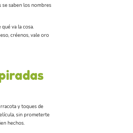
os se saben los nombres
 qué va la cosa.
 eso, créenos, vale oro
spiradas
erracota y toques de
lícula, sin prometerte
bien hechos.