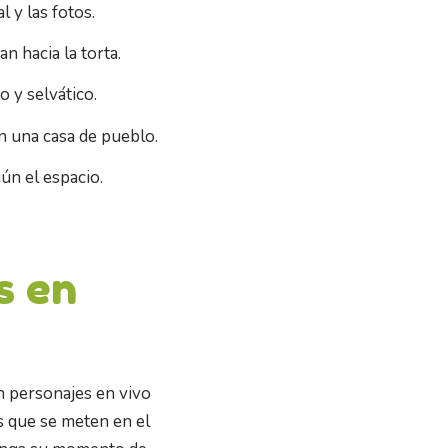
l y las fotos.
n hacia la torta.
o y selvático.
n una casa de pueblo.
ún el espacio.
s en
on personajes en vivo
s que se meten en el