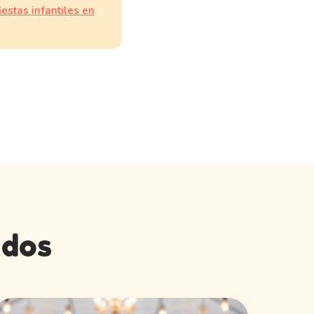
iestas infantiles en
ados