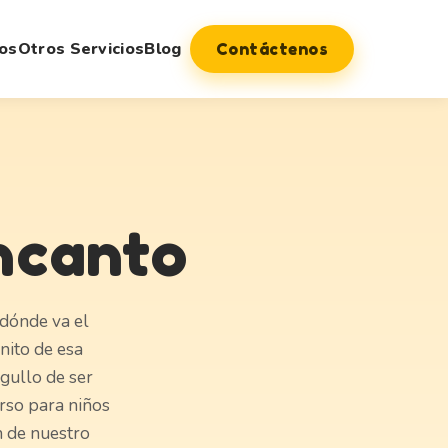
os
Otros Servicios
Blog
Contáctenos
ncanto
 dónde va el
nito de esa
rgullo de ser
rso para niños
n de nuestro