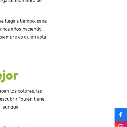
tenga su momento de
ue llega a tiempo, sabe
Quince años haciendo
 siempre es quién está
jor
apan los colores, las
descubrir "quién tiene
s, aunque