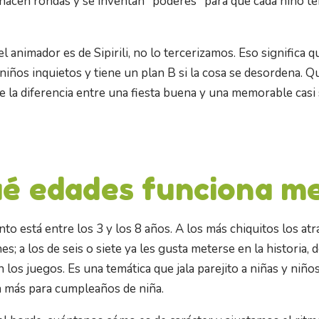
, hacen rondas y se inventan "poderes" para que cada niño 
l animador es de Sipirili, no lo tercerizamos. Eso significa q
niños inquietos y tiene un plan B si la cosa se desordena. 
 la diferencia entre una fiesta buena y una memorable casi
ué edades funciona me
to está entre los 3 y los 8 años. A los más chiquitos los atr
s; a los de seis o siete ya les gusta meterse en la historia, 
n los juegos. Es una temática que jala parejito a niñas y niño
n más para cumpleaños de niña.