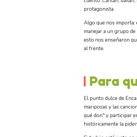
cuento. Cantan, bailan
protagonista.
Algo que nos importa: e
manejar a un grupo de 
esto nos enseñaron que
al frente.
Para q
El punto dulce de Encan
mariposas y las cancione
qué don" y participar e
históricamente la pide