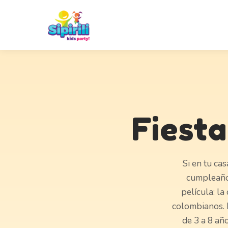
Fiest
Si en tu ca
cumpleaños
película: la
colombianos. 
de 3 a 8 añ