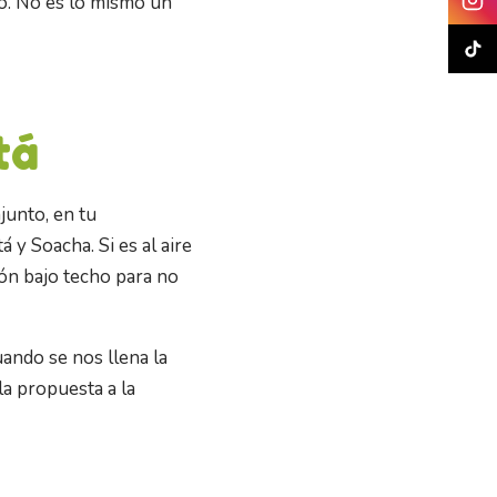
mo. No es lo mismo un
tá
junto, en tu
y Soacha. Si es al aire
ión bajo techo para no
uando se nos llena la
a propuesta a la