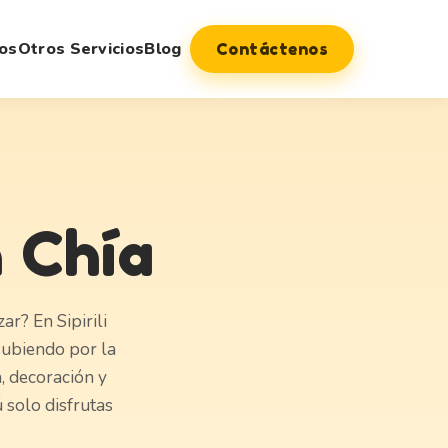
os
Otros Servicios
Blog
Contáctenos
n Chía
r? En Sipirili
 subiendo por la
, decoración y
 solo disfrutas