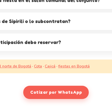
 fiesta en el salón comunal del conjunto?
 de Sipirili o lo subcontratan?
ticipación debo reservar?
l norte de Bogotá
·
Cota
·
Cajicá
·
fiestas en Bogotá
Cotizar por WhatsApp