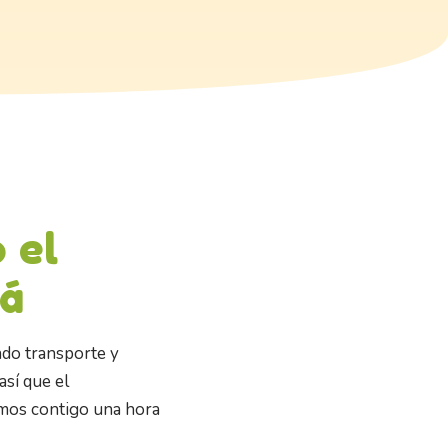
 el
tá
ndo transporte y
así que el
amos contigo una hora