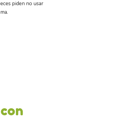
veces piden no usar
ema.
 con