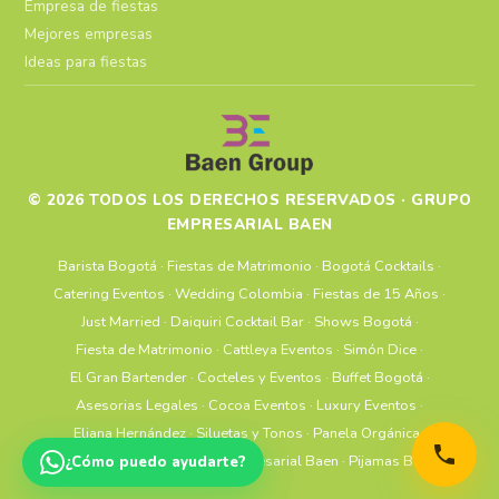
Empresa de fiestas
Mejores empresas
Ideas para fiestas
© 2026 TODOS LOS DERECHOS RESERVADOS · GRUPO
EMPRESARIAL BAEN
Barista Bogotá
·
Fiestas de Matrimonio
·
Bogotá Cocktails
·
Catering Eventos
·
Wedding Colombia
·
Fiestas de 15 Años
·
Just Married
·
Daiquiri Cocktail Bar
·
Shows Bogotá
·
Fiesta de Matrimonio
·
Cattleya Eventos
·
Simón Dice
·
El Gran Bartender
·
Cocteles y Eventos
·
Buffet Bogotá
·
Asesorias Legales
·
Cocoa Eventos
·
Luxury Eventos
·
Eliana Hernández
·
Siluetas y Tonos
·
Panela Orgánica
·
Uniformes Bogotá
·
Grupo Empresarial Baen
·
Pijamas Bogotá
¿Cómo puedo ayudarte?