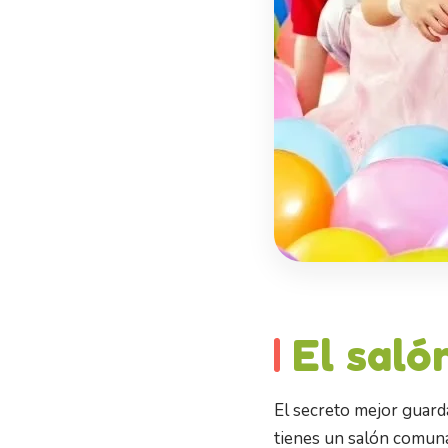
El saló
El secreto mejor guard
tienes un salón comuna