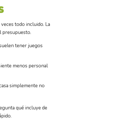
s
veces todo incluido. La
l presupuesto.
y suelen tener juegos
e siente menos personal
u casa simplemente no
regunta qué incluye de
ápido.