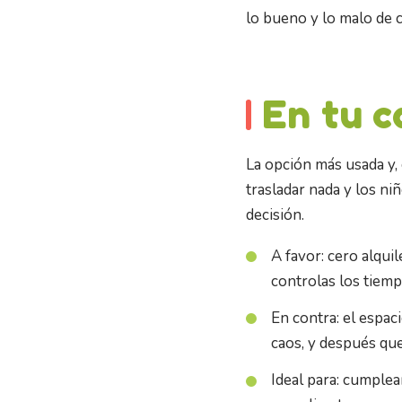
lo bueno y lo malo de c
En tu 
La opción más usada y, 
trasladar nada y los ni
decisión.
A favor: cero alquil
controlas los tiemp
En contra: el espa
caos, y después que
Ideal para: cumplea