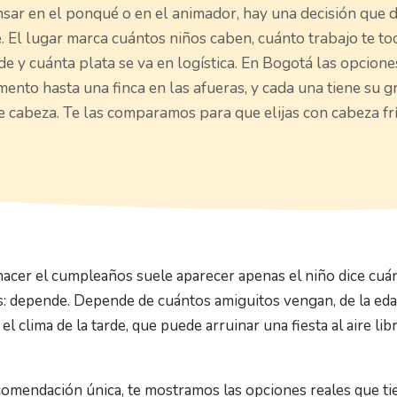
sar en el ponqué o en el animador, hay una decisión que d
 El lugar marca cuántos niños caben, cuánto trabajo te toc
de y cuánta plata se va en logística. En Bogotá las opcion
ento hasta una finca en las afueras, y cada una tiene su gr
e cabeza. Te las comparamos para que elijas con cabeza frí
acer el cumpleaños suele aparecer apenas el niño dice cuánd
s: depende. Depende de cuántos amiguitos vengan, de la edad
l clima de la tarde, que puede arruinar una fiesta al aire lib
comendación única, te mostramos las opciones reales que tie