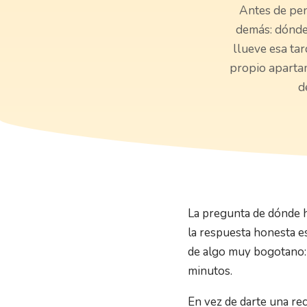
Antes de pen
demás: dónde.
llueve esa tar
propio apartam
d
La pregunta de dónde h
la respuesta honesta e
de algo muy bogotano: e
minutos.
En vez de darte una re