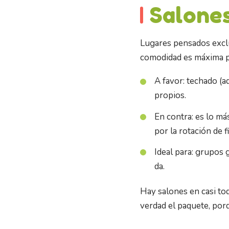
Salones
Lugares pensados exclu
comodidad es máxima po
A favor: techado (ad
propios.
En contra: es lo má
por la rotación de f
Ideal para: grupos 
da.
Hay salones en casi tod
verdad el paquete, porq