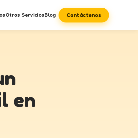
os
Otros Servicios
Blog
Contáctenos
un
l en