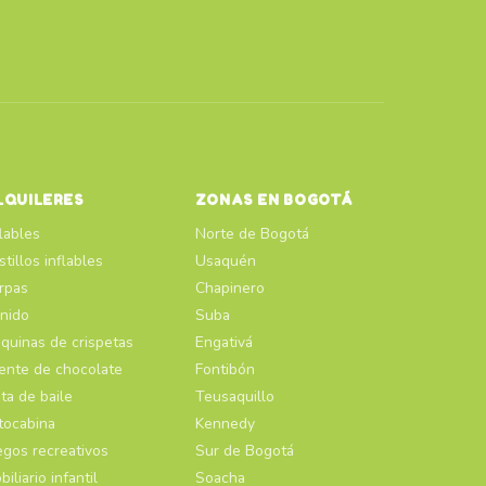
LQUILERES
ZONAS EN BOGOTÁ
flables
Norte de Bogotá
stillos inflables
Usaquén
rpas
Chapinero
nido
Suba
quinas de crispetas
Engativá
ente de chocolate
Fontibón
sta de baile
Teusaquillo
tocabina
Kennedy
egos recreativos
Sur de Bogotá
biliario infantil
Soacha