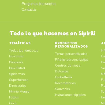
Preguntas frecuentes
Contacto
Todo lo que hacemos en Sipirili
TEMÁTICAS
PRODUCTOS
A
PERSONALIZADOS
Todas las temáticas
In
Tortas personalizadas
Unicornio
Ca
Piñatas personalizadas
Princesas
Ca
Centros de mesa
Paw Patrol
So
Dulceros
Spiderman
Má
Globoflexia
Superhéroes
Fu
Recordatorios
Dinosaurios
Pi
Souvenirs
Minnie Mouse
Fo
Invitaciones digitales
Fútbol
Ju
Circo
Mo