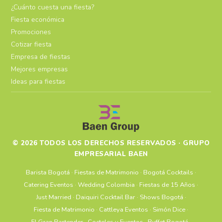
¿Cuánto cuesta una fiesta?
Fiesta económica
Promociones
Cotizar fiesta
Empresa de fiestas
Mejores empresas
Ideas para fiestas
© 2026 TODOS LOS DERECHOS RESERVADOS · GRUPO
EMPRESARIAL BAEN
Barista Bogotá
·
Fiestas de Matrimonio
·
Bogotá Cocktails
·
Catering Eventos
·
Wedding Colombia
·
Fiestas de 15 Años
·
Just Married
·
Daiquiri Cocktail Bar
·
Shows Bogotá
·
Fiesta de Matrimonio
·
Cattleya Eventos
·
Simón Dice
·
El Gran Bartender
·
Cocteles y Eventos
·
Buffet Bogotá
·