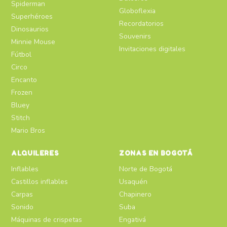
Spiderman
Globoflexia
Superhéroes
Recordatorios
Dinosaurios
Souvenirs
Minnie Mouse
Invitaciones digitales
Fútbol
Circo
Encanto
Frozen
Bluey
Stitch
Mario Bros
ALQUILERES
ZONAS EN BOGOTÁ
Inflables
Norte de Bogotá
Castillos inflables
Usaquén
Carpas
Chapinero
Sonido
Suba
Máquinas de crispetas
Engativá