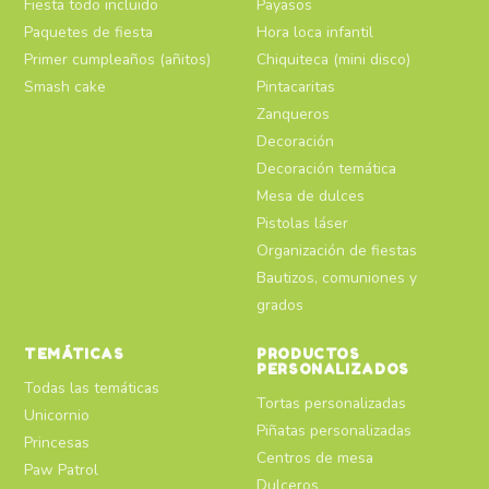
Fiesta todo incluido
Payasos
Paquetes de fiesta
Hora loca infantil
Primer cumpleaños (añitos)
Chiquiteca (mini disco)
Smash cake
Pintacaritas
Zanqueros
Decoración
Decoración temática
Mesa de dulces
Pistolas láser
Organización de fiestas
Bautizos, comuniones y
grados
TEMÁTICAS
PRODUCTOS
PERSONALIZADOS
Todas las temáticas
Tortas personalizadas
Unicornio
Piñatas personalizadas
Princesas
Centros de mesa
Paw Patrol
Dulceros