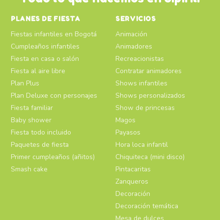
PLANES DE FIESTA
SERVICIOS
Fiestas infantiles en Bogotá
Animación
Cumpleaños infantiles
Animadores
Fiesta en casa o salón
Recreacionistas
Fiesta al aire libre
Contratar animadores
Plan Plus
Shows infantiles
Plan Deluxe con personajes
Shows personalizados
Fiesta familiar
Show de princesas
Baby shower
Magos
Fiesta todo incluido
Payasos
Paquetes de fiesta
Hora loca infantil
Primer cumpleaños (añitos)
Chiquiteca (mini disco)
Smash cake
Pintacaritas
Zanqueros
Decoración
Decoración temática
Mesa de dulces