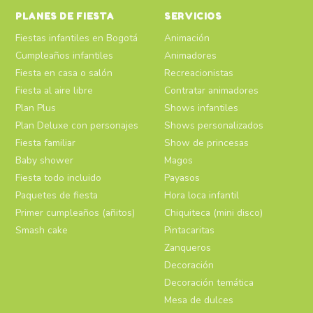
PLANES DE FIESTA
SERVICIOS
Fiestas infantiles en Bogotá
Animación
Cumpleaños infantiles
Animadores
Fiesta en casa o salón
Recreacionistas
Fiesta al aire libre
Contratar animadores
Plan Plus
Shows infantiles
Plan Deluxe con personajes
Shows personalizados
Fiesta familiar
Show de princesas
Baby shower
Magos
Fiesta todo incluido
Payasos
Paquetes de fiesta
Hora loca infantil
Primer cumpleaños (añitos)
Chiquiteca (mini disco)
Smash cake
Pintacaritas
Zanqueros
Decoración
Decoración temática
Mesa de dulces